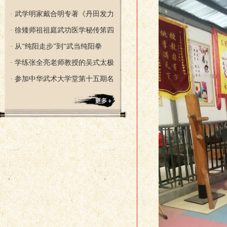
· 武学明家戴合明专著《丹田发力
· 徐矮师祖祖庭武功医学秘传笫四
· 从“纯阳走步”到“武当纯阳拳
· 学练张全亮老师教授的吴式太极
· 参加中华武术大学堂第十五期名