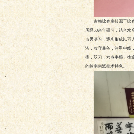
古梅咏春宗技源于咏
历经50余年研习，结合
市民演习，逐步形成以万
济，攻守兼备，注重中线
指，双刀，六点半棍，擒
的岭南南派拳术特色。