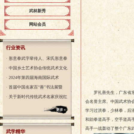
武林新秀
网站会员
行业资讯
· 形意拳武字辈传人、宋氏形意拳
· 中国乡土艺术协会传统武术文化
· 2024年第四届海南国际武术
· 首届中国名家百“善”书法展暨
罗礼善先生，广东省
· 关于新时代传统武术名家庆祝红
会名誉主席。中国武术协
学习过洪拳，少林拳，后
和跆拳道高手，空手道高
高手一战轰动了整个广东
武学精华