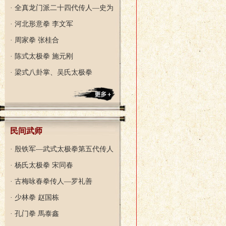
· 全真龙门派二十四代传人—史为
202
· 河北形意拳 李文军
· 周家拳 张桂合
· 陈式太极拳 施元刚
· 梁式八卦掌、吴氏太极拳
民间武师
· 殷铁军—武式太极拳第五代传人
· 杨氏太极拳 宋同春
· 古梅咏春拳传人—罗礼善
· 少林拳 赵国栋
· 孔门拳 馬泰鑫