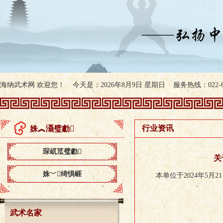
海纳武术网 欢迎您！ 今天是：2026年8月9日 星期日 服务热线：022-607
行业资讯
姝︽灄璧勮
琛屼笟璧勮
关
姝﹀绮惧崕
本单位于2024年5月2
武术名家