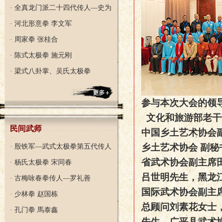
· 全真龙门派二十四代传人—史为
· 河北形意拳 李文军
· 周家拳 张桂合
· 陈式太极拳 施元刚
· 梁式八卦掌、吴氏太极拳
参与本次大会的领
文化和旅游部老干
民间武师
中国乡土艺术协会
乡土艺术协会
副秘
· 殷铁军—武式太极拳第五代传人
省武术协会副主席
· 杨氏太极拳 宋同春
吕世明先生，黑龙
· 古梅咏春拳传人—罗礼善
国际武术协会副主
· 少林拳 赵国栋
总顾问刘素花女士
· 孔门拳 馬泰鑫
先生，广平县武术