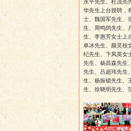
永平先生、杜茂亮
华先生上台授聘，
士、魏国军先生、
生、周鸣鸽先生、
生、李惠芳女士上
单冰先生、颜灵枝
纪先生、卞凤英女
先生、杨昌森先生
先生、吕超玮先生
生、杨振锁先生、
生、徐晓明先生、