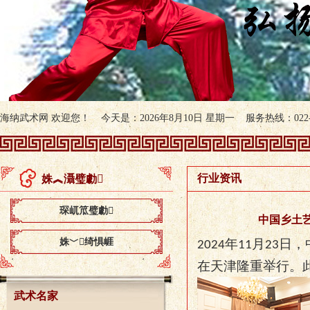
海纳武术网 欢迎您！ 今天是：2026年8月10日 星期一 服务热线：022-60
行业资讯
姝︽灄璧勮
琛屼笟璧勮
中国乡土
姝﹀绮惧崕
年
月
日
，
2024
11
23
在
天津
隆重举行。
武术名家