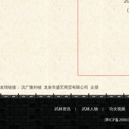
2
友情链接：
沈广隆剑铺
龙泉市盛艺商贸有限公司
企朋
武林资讯
|
武林人物
|
功夫视频
津ICP备2000