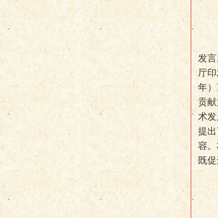
发言
厅印
年）
贡献
术发
提出
容。
既促