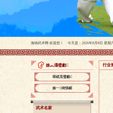
海纳武术网 欢迎您！ 今天是：2026年8月8日 星期六 
行业
姝︽灄璧勮
琛屼笟璧勮
姝﹀绮惧崕
武术名家