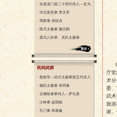
· 全真龙门派二十四代传人—史为
· 河北形意拳 李文军
· 周家拳 张桂合
· 陈式太极拳 施元刚
· 梁式八卦掌、吴氏太极拳
民间武师
厅党
· 殷铁军—武式太极拳第五代传人
术分
· 杨氏太极拳 宋同春
委、
· 古梅咏春拳传人—罗礼善
武术
· 少林拳 赵国栋
旅游
· 孔门拳 馬泰鑫
谢。