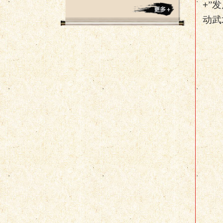
+
”
动武