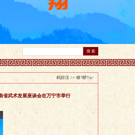
杩斿洖 >>
棣?椤?/a>
海南省武术发展座谈会在万宁市举行