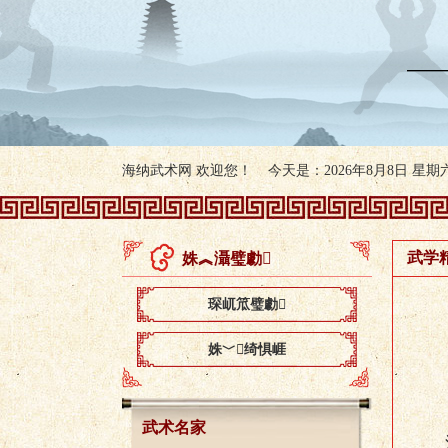
海纳武术网 欢迎您！ 今天是：2026年8月8日 星期六 
武学
姝︽灄璧勮
琛屼笟璧勮
刚
姝﹀绮惧崕
武术名家