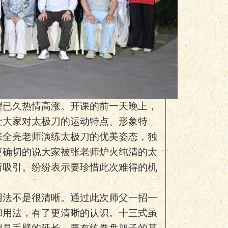
望已久热情高涨。开课的前一天晚上，
让大家对太极刀的运动特点、形象特
张全亮老师演练太极刀的优美姿态，独
更确切的说大家被张老师炉火纯清的太
所吸引。纷纷表示要珍惜此次难得的机
用法不是很清晰。通过此次师父一招一
和用法，有了更清晰的认识。十三式虽