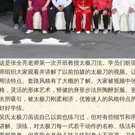
这是张全亮老师第一次开班教授太极刀法。学员们盼
师组织大家观看并讲解了以前拍摄的太极刀的视频。
用法特点、套路风格有了大概的了解。大家被视频中
格，灵活的形体艺术，矫健的身形步法所陶醉折服。
夫所吸引，被太极刀刚柔相济，优雅迷人的风格特点
好好学练。
吴氏太极刀虽说自己以前也练习过，但对有些细节和
讲解、演练，对太极刀每一式若干动作的名称、练法