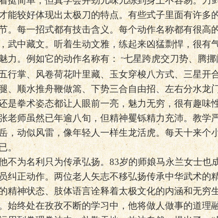
着挺简单，但真学会并劲儿味儿练到身上不容易。刀
才能较好体现出太极刀的特点。有些式子里面有许多
节。每一招式都有技击含义。每个动作名称都有很高
，武中藏文。听着生动文雅，练起来凶猛剽悍，很有
魅力。例如它的动作名称有：
七星跨虎交刀势、腾挪
“
五行掌、风卷荷花叶里藏、玉女穿梭八方式、三星开
腿、顺水推舟鞭做篙、下势三合自由招、左右分水龙门
还是拳术姿态都让人眼前一亮，魅力无穷，很有趣味
张老师虽然已年逾八旬，但精神矍铄精力充沛。教学
岳，动似风雷，像年轻人一样生龙活虎。每天十来个
已。
他不为名利只为传承弘扬。
83
岁的师娘马永兰女士也
员纠正动作。两位老人矢志不移弘扬传承中华武术的
的精神状态、肢体语言诠释着太极文化的内涵和无穷
。始终处在孜孜不断的学习中，他将做人做事的道理