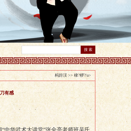
杩斿洖 >>
棣?椤?/a>
刀有感
期“中华武术大讲堂”张全亮老师班吴氏