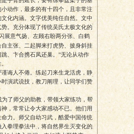
剑是手臂的延长，要有练拳盘架子的基
的小动作，最多的有十四个，且非常注
的文化内涵。文字优美纯任自然。文中
气势。充分体现了传统吴氏太极文化的
闪展意气扬、左顾右盼两分张、白鹤
合自主张、二起脚来打虎势、披身斜挂
跳、卞合携石凤还巢。”无论从动作
性。
严谨诲人不倦。练起刀来生龙活虎，静
小时演武说技，教刀阐理，让同学们赞
成为了师父的助教，带领大家练功，帮
精神，常常让令大家感动不已。他们用
生命力。师父自幼习武，酷爱中国传统
融入拳理拳法中，将自然界生灭变化的