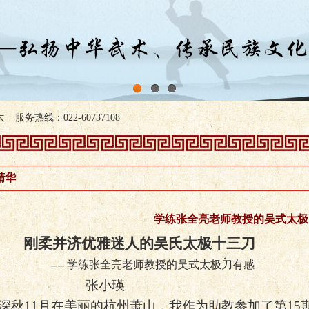
1
2
3
服务热线：022-60737108
精华
学练张全亮老师教授的吴式太极
柔并济优雅迷人的吴氏太极十三刀
----
学练张全亮老师教授的吴式太极刀有感
张小瑛
深秋
11
月在美丽的杭州萧山，我作为助教参加了第
15