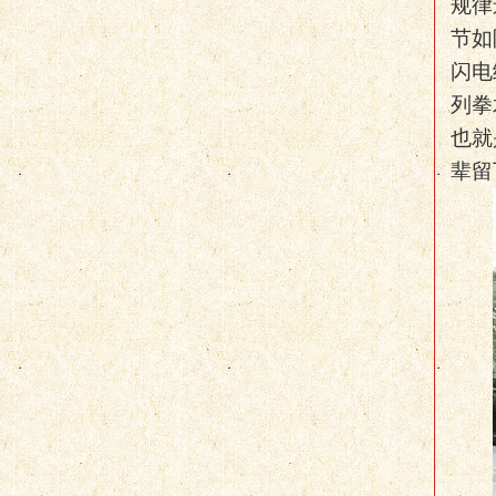
规律
节如
闪电
列拳
也就
辈留