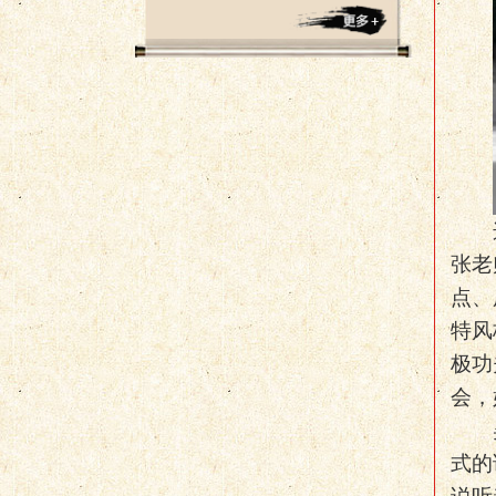
张老
点、
特风
极功
会，
式的