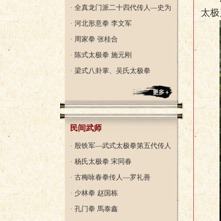
· 全真龙门派二十四代传人—史为
太极
· 河北形意拳 李文军
· 周家拳 张桂合
· 陈式太极拳 施元刚
· 梁式八卦掌、吴氏太极拳
民间武师
· 殷铁军—武式太极拳第五代传人
· 杨氏太极拳 宋同春
· 古梅咏春拳传人—罗礼善
· 少林拳 赵国栋
· 孔门拳 馬泰鑫