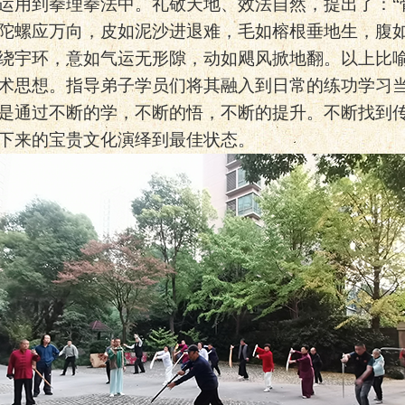
运用到拳理拳法中。礼敬天地、效法自然，提出了：“
陀螺应万向，皮如泥沙进退难，毛如榕根垂地生，腹
绕宇环，意如气运无形隙，动如飓风掀地翻。以上比喻
术思想。指导弟子学员们将其融入到日常的练功学习
是通过不断的学，不断的悟，不断的提升。不断找到
下来的宝贵文化演绎到最佳状态。