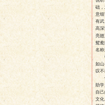
说听
础，
意细
有武
高深
亮翅
鸳鸯
名称
如山
叹不
助学
自己
文化