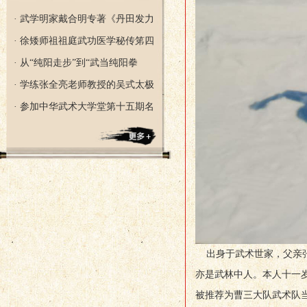
· 武学明家戴合明专著《丹田发力
· 徐矮师祖祖庭武功医学秘传笫四
· 从“纯阳走步”到“武当纯阳拳
· 学练张全亮老师教授的吴式太极
· 参加中华武术大学堂第十五期名
出身于武术世家，父亲张
亦是武林中人。本人十一岁
被推荐为曹三大队武术队