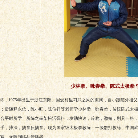
少林拳、咏春拳、陈式太极拳 
将，1975年出生于浙江东阳。因受村里习武之风的熏陶，自小跟随外祖
等；后随释永信，陈小旺，陈伯祥等老师学少林拳，咏春拳，传统陈式太
结合平时所学，所练之拳架松活弹抖，发劲快速，冷脆，劲短，别具一格
推手，摔法，擒拿反擒拿。现为国家级太极拳教练、一级散打教练、中国
教官，无限制格斗传播者。