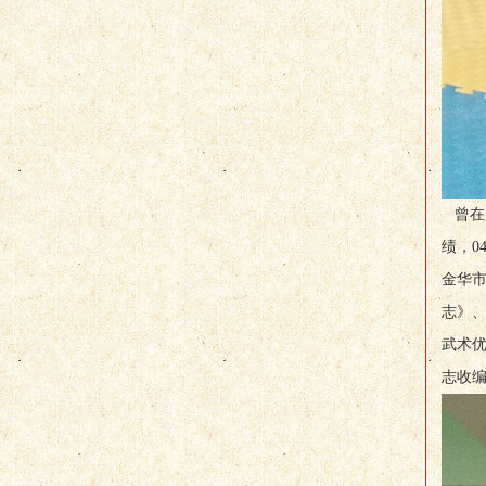
曾在
绩，
金华
志》
武术
志收