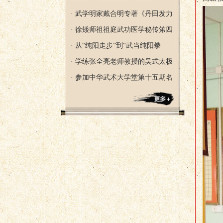
· 武学明家戴合明专著《丹田发力
· 徐矮师祖祖庭武功医学秘传笫四
· 从“纯阳走步”到“武当纯阳拳
· 学练张全亮老师教授的吴式太极
· 参加中华武术大学堂第十五期名