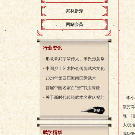
武林新秀
网站会员
行业资讯
· 形意拳武字辈传人、宋氏形意拳
· 中国乡土艺术协会传统武术文化
· 2024年第四届海南国际武术
· 首届中国名家百“善”书法展暨
· 关于新时代传统武术名家庆祝红
李小
散打
练，
太极
武学精华
高级