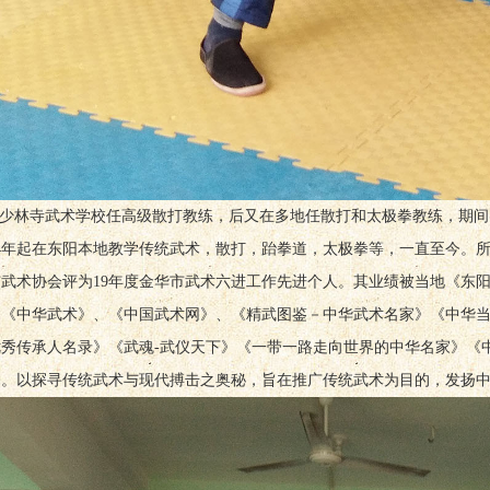
少林寺武术学校任高级散打教练，后又在多地任散打和太极拳教练，期间
04年起在东阳本地教学传统武术，散打，跆拳道，太极拳等，一直至今。
市武术协会评为19年度金华市武术六进工作先进个人。其业绩被当地《东
、《中华武术》、《中国武术网》、《精武图鉴－中华武术名家》《中华
优秀传承人名录》《武魂-武仪天下》《一带一路走向世界的中华名家》《
编。以探寻传统武术与现代搏击之奥秘，旨在推广传统武术为目的，发扬