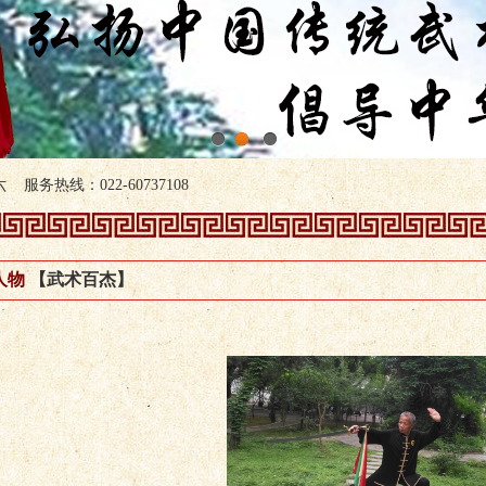
1
2
3
服务热线：022-60737108
人物
【武术百杰】