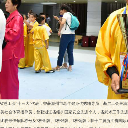
省总工会“十三大”代表，曾获湖州市老年健身优秀辅导员、基层工会最满
最美社会体育指导员，曾获浙江省维护国家安全先进个人，省武术工作先
比赛最佳领队称号及7枚金牌、1枚银牌、1枚铜牌，获十二届浙江省国