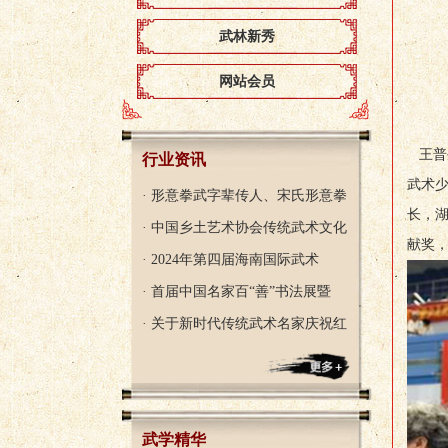
武林新秀
网站会员
王普
行业资讯
武术
· 形意拳武字辈传人、宋氏形意拳
长，
· 中国乡土艺术协会传统武术文化
献奖，
· 2024年第四届海南国际武术
· 首届中国名家百“善”书法展暨
· 关于新时代传统武术名家庆祝红
武学精华