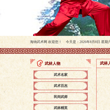
海纳武术网 欢迎您！ 今天是：2026年8月8日 星期六 
武林
武林人物
武术名家
武术百杰
民间武师
武林精英