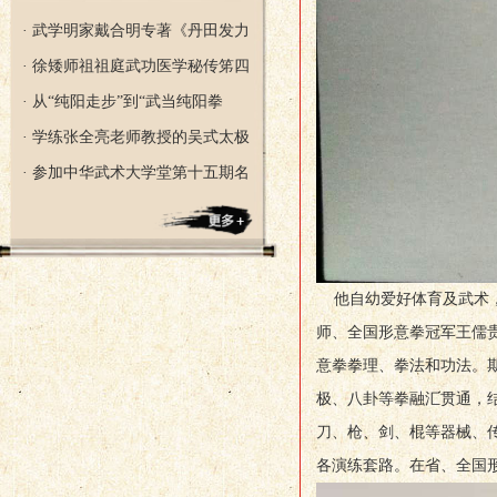
· 武学明家戴合明专著《丹田发力
· 徐矮师祖祖庭武功医学秘传笫四
· 从“纯阳走步”到“武当纯阳拳
· 学练张全亮老师教授的吴式太极
· 参加中华武术大学堂第十五期名
他自幼爱好体育及武术，
师、全国形意拳冠军王儒
意拳拳理、拳法和功法。
极、八卦等拳融汇贯通，
刀、枪、剑、棍等器械、
各演练套路。在省、全国