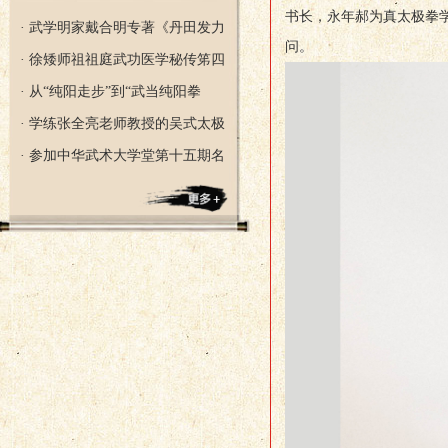
书长，永年郝为真太极拳
· 武学明家戴合明专著《丹田发力
问。
· 徐矮师祖祖庭武功医学秘传笫四
· 从“纯阳走步”到“武当纯阳拳
· 学练张全亮老师教授的吴式太极
· 参加中华武术大学堂第十五期名