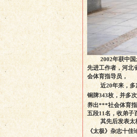
2002
年获中国
先进工作者，河北
会体育指导员，
近
20
年来，多
铜牌
343
枚，并多次
养出
**
*
社会体育指
五段11名，收弟子
其
先后发表太
《太极》杂志十佳