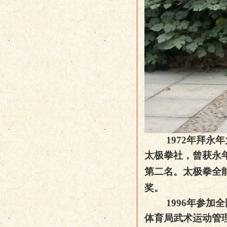
1972
年拜永年
太极拳社，曾获永
第二名。太极拳全
奖。
1996
年参加全
体育局武术运动管