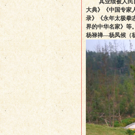
其业绩被人民
大典》
《中国专家
录》《永年太极拳
界的
中华名家》
等
杨禄禅—杨凤候（