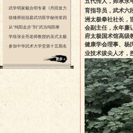
五代传人，师承永
· 武学明家戴合明专著《丹田发力
育指导员，
武术六
· 徐矮师祖祖庭武功医学秘传笫四
洲太极拳社社长，
会副主任，永年廉
· 从“纯阳走步”到“武当纯阳拳
府太极国术馆高级
· 学练张全亮老师教授的吴式太极
健康学会理事、杨
· 参加中华武术大学堂第十五期名
业技术拔尖人才
，