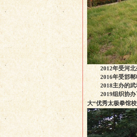
2012
年受河北
2016
年受邯郸
2018
主办的武
2019
组织协办
大“优秀太极拳馆校