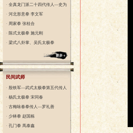
· 全真龙门派二十四代传人—史为
· 河北形意拳 李文军
· 周家拳 张桂合
· 陈式太极拳 施元刚
· 梁式八卦掌、吴氏太极拳
民间武师
· 殷铁军—武式太极拳第五代传人
· 杨氏太极拳 宋同春
· 古梅咏春拳传人—罗礼善
· 少林拳 赵国栋
· 孔门拳 馬泰鑫